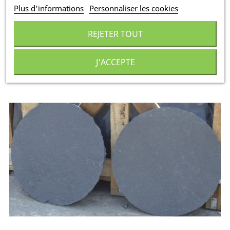
Comprenant 0,06 € pour l'écotaxe
Plus d'informations
Personnaliser les cookies
TTC
par
unité
REJETER TOUT
AJOUTER AU DEVIS
J'ACCEPTE