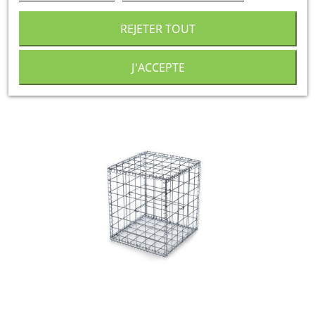
91,00 €
TTC
par
unité
REJETER TOUT
AJOUTER AU DEVIS
J'ACCEPTE