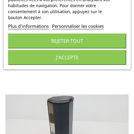
habitudes de navigation. Pour donner votre
LAME CLOTURE TECH STURE
consentement à son utilisation, appuyez sur le
bouton Accepter.
129,89 €
Plus d'informations
Personnaliser les cookies
Comprenant 0,29 € pour l'écotaxe
REJETER TOUT
TTC
par
Pack de 3
J'ACCEPTE
AJOUTER AU DEVIS