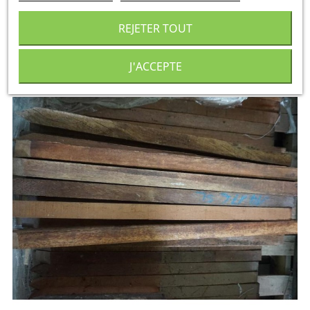
3,36 €
TTC
par
unité
REJETER TOUT
AJOUTER AU DEVIS
J'ACCEPTE