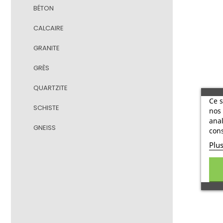
BÉTON
CALCAIRE
GRANITE
GRÈS
QUARTZITE
Ce s
SCHISTE
nos 
anal
GNEISS
cons
Plu
C