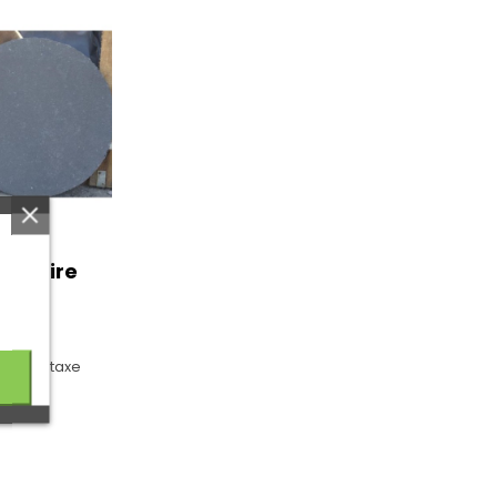
alcaire
40
r l'écotaxe