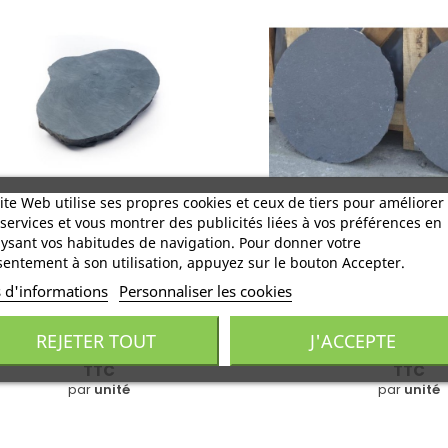
ite Web utilise ses propres cookies et ceux de tiers pour améliorer
services et vous montrer des publicités liées à vos préférences en
PAS JAPONAIS Calcaire
PAS JAPONAIS C
ysant vos habitudes de navigation. Pour donner votre
BOSTON 55X35
BOSTON Ø
entement à son utilisation, appuyez sur le bouton Accepter.
s d'informations
Personnaliser les cookies
19,06 €
15,06 €
omprenant 0,06 € pour l'écotaxe
Comprenant 0,06 € pou
REJETER TOUT
J'ACCEPTE
TTC
TTC
par
unité
par
unité