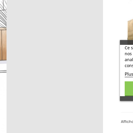
Ce s
nos 
anal
cons
T
Plu
Affich