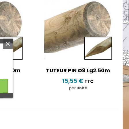
Lg2.50m
TUTEUR PIN Ø8 Lg2.50m
15,55 €
TC
TTC
par
unité