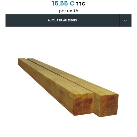
15,55 €
TTC
par
unité
AJOUTER AU DEVIS